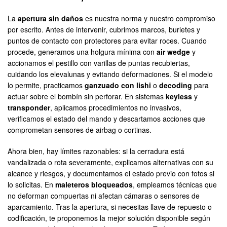
La
apertura sin daños
es nuestra norma y nuestro compromiso
por escrito. Antes de intervenir, cubrimos marcos, burletes y
puntos de contacto con protectores para evitar roces. Cuando
procede, generamos una holgura mínima con
air wedge
y
accionamos el pestillo con varillas de puntas recubiertas,
cuidando los elevalunas y evitando deformaciones. Si el modelo
lo permite, practicamos
ganzuado con lishi
o
decoding
para
actuar sobre el bombín sin perforar. En sistemas
keyless
y
transponder
, aplicamos procedimientos no invasivos,
verificamos el estado del mando y descartamos acciones que
comprometan sensores de airbag o cortinas.
Ahora bien, hay límites razonables: si la cerradura está
vandalizada o rota severamente, explicamos alternativas con su
alcance y riesgos, y documentamos el estado previo con fotos si
lo solicitas. En
maleteros bloqueados
, empleamos técnicas que
no deforman compuertas ni afectan cámaras o sensores de
aparcamiento. Tras la apertura, si necesitas llave de repuesto o
codificación, te proponemos la mejor solución disponible según