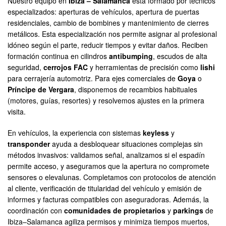
Nuestro equipo en
Ibiza – Salamanca
está formado por técnicos
especializados: aperturas de vehículos, apertura de puertas
residenciales, cambio de bombines y mantenimiento de cierres
metálicos. Esta especialización nos permite asignar al profesional
idóneo según el parte, reducir tiempos y evitar daños. Reciben
formación continua en cilindros
antibumping
, escudos de alta
seguridad,
cerrojos FAC
y herramientas de precisión como
lishi
para cerrajería automotriz. Para ejes comerciales de
Goya
o
Príncipe de Vergara
, disponemos de recambios habituales
(motores, guías, resortes) y resolvemos ajustes en la primera
visita.
En vehículos, la experiencia con sistemas
keyless
y
transponder
ayuda a desbloquear situaciones complejas sin
métodos invasivos: validamos señal, analizamos si el espadín
permite acceso, y aseguramos que la apertura no compromete
sensores o elevalunas. Completamos con protocolos de atención
al cliente, verificación de titularidad del vehículo y emisión de
informes y facturas compatibles con aseguradoras. Además, la
coordinación con
comunidades de propietarios
y
parkings
de
Ibiza–Salamanca agiliza permisos y minimiza tiempos muertos,