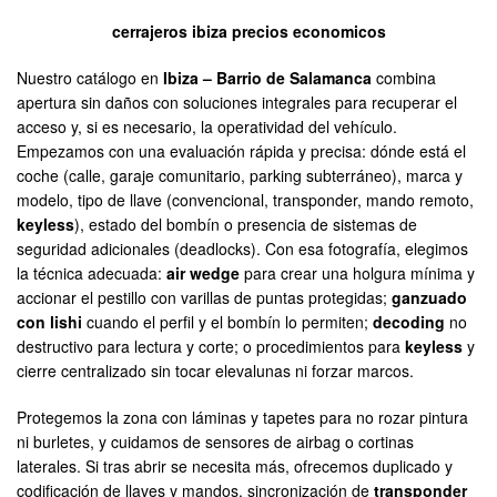
cerrajeros ibiza precios economicos
Nuestro catálogo en
Ibiza – Barrio de Salamanca
combina
apertura sin daños con soluciones integrales para recuperar el
acceso y, si es necesario, la operatividad del vehículo.
Empezamos con una evaluación rápida y precisa: dónde está el
coche (calle, garaje comunitario, parking subterráneo), marca y
modelo, tipo de llave (convencional, transponder, mando remoto,
keyless
), estado del bombín o presencia de sistemas de
seguridad adicionales (deadlocks). Con esa fotografía, elegimos
la técnica adecuada:
air wedge
para crear una holgura mínima y
accionar el pestillo con varillas de puntas protegidas;
ganzuado
con lishi
cuando el perfil y el bombín lo permiten;
decoding
no
destructivo para lectura y corte; o procedimientos para
keyless
y
cierre centralizado sin tocar elevalunas ni forzar marcos.
Protegemos la zona con láminas y tapetes para no rozar pintura
ni burletes, y cuidamos de sensores de airbag o cortinas
laterales. Si tras abrir se necesita más, ofrecemos duplicado y
codificación de llaves y mandos, sincronización de
transponder