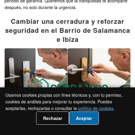
periodo de garantía. Queremos que la tranquilidad te acompañe
después, no solo durante la urgencia.
Cambiar una cerradura y reforzar
seguridad en el Barrio de Salamanca
e Ibiza
Usamos cookies propias con fines técnicos y, con tu permiso,
cookies de análisis para mejorar tu experiencia. Puedes
aceptarlas, rechazarlas o consultar la
política de cookies
.
📲 Llámanos 919933024
Rechazar
Aceptar