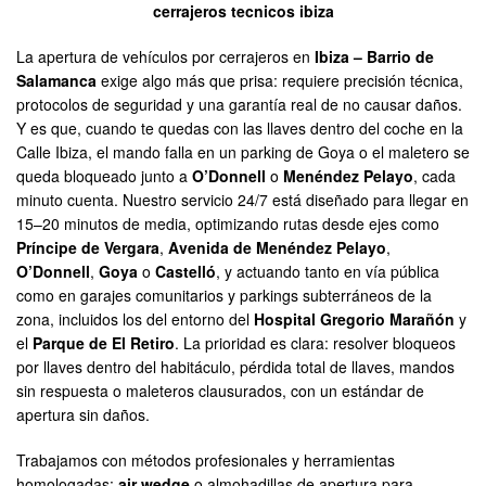
cerrajeros tecnicos ibiza
La apertura de vehículos por cerrajeros en
Ibiza – Barrio de
Salamanca
exige algo más que prisa: requiere precisión técnica,
protocolos de seguridad y una garantía real de no causar daños.
Y es que, cuando te quedas con las llaves dentro del coche en la
Calle Ibiza, el mando falla en un parking de Goya o el maletero se
queda bloqueado junto a
O’Donnell
o
Menéndez Pelayo
, cada
minuto cuenta. Nuestro servicio 24/7 está diseñado para llegar en
15–20 minutos de media, optimizando rutas desde ejes como
Príncipe de Vergara
,
Avenida de Menéndez Pelayo
,
O’Donnell
,
Goya
o
Castelló
, y actuando tanto en vía pública
como en garajes comunitarios y parkings subterráneos de la
zona, incluidos los del entorno del
Hospital Gregorio Marañón
y
el
Parque de El Retiro
. La prioridad es clara: resolver bloqueos
por llaves dentro del habitáculo, pérdida total de llaves, mandos
sin respuesta o maleteros clausurados, con un estándar de
apertura sin daños.
Trabajamos con métodos profesionales y herramientas
homologadas:
air wedge
o almohadillas de apertura para