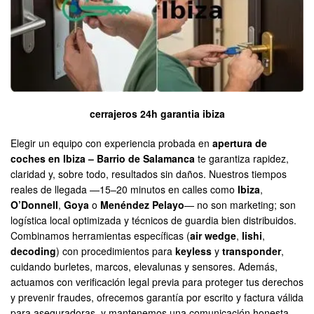
cerrajeros 24h garantia ibiza
Elegir un equipo con experiencia probada en
apertura de
coches en Ibiza – Barrio de Salamanca
te garantiza rapidez,
claridad y, sobre todo, resultados sin daños. Nuestros tiempos
reales de llegada —15–20 minutos en calles como
Ibiza
,
O’Donnell
,
Goya
o
Menéndez Pelayo
— no son marketing; son
logística local optimizada y técnicos de guardia bien distribuidos.
Combinamos herramientas específicas (
air wedge
,
lishi
,
decoding
) con procedimientos para
keyless
y
transponder
,
cuidando burletes, marcos, elevalunas y sensores. Además,
actuamos con verificación legal previa para proteger tus derechos
y prevenir fraudes, ofrecemos garantía por escrito y factura válida
para aseguradoras, y mantenemos una comunicación honesta