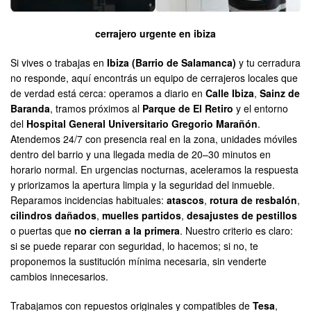
cerrajero urgente en ibiza
Si vives o trabajas en
Ibiza (Barrio de Salamanca)
y tu cerradura
no responde, aquí encontrás un equipo de cerrajeros locales que
de verdad está cerca: operamos a diario en
Calle Ibiza
,
Sainz de
Baranda
, tramos próximos al
Parque de El Retiro
y el entorno
del
Hospital General Universitario Gregorio Marañón
.
Atendemos 24/7 con presencia real en la zona, unidades móviles
dentro del barrio y una llegada media de 20–30 minutos en
horario normal. En urgencias nocturnas, aceleramos la respuesta
y priorizamos la apertura limpia y la seguridad del inmueble.
Reparamos incidencias habituales:
atascos
,
rotura de resbalón
,
cilindros dañados
,
muelles partidos
,
desajustes de pestillos
o puertas que
no cierran a la primera
. Nuestro criterio es claro:
si se puede reparar con seguridad, lo hacemos; si no, te
proponemos la sustitución mínima necesaria, sin venderte
cambios innecesarios.
Trabajamos con repuestos originales y compatibles de
Tesa
,