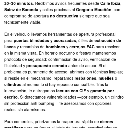
20–30 minutos
. Recibimos avisos frecuentes desde
Calle Ibiza
,
Sainz de Baranda
y calles próximas al
Gregorio Marañón
, con
compromiso de apertura
no destructiva
siempre que sea
técnicamente viable.
En el vehículo llevamos herramientas de apertura profesional
para
puertas blindadas y acorazadas
, útiles de
extracción de
llaves
y recambios de
bombines
y
cerrojos FAC
para resolver
en la misma visita. En horario nocturno o festivo mantenemos
protocolo de seguridad: confirmación de aviso, verificación de
titularidad y
presupuesto cerrado
antes de actuar. Si el
problema es puramente de acceso, abrimos con técnicas limpias;
si reside en el mecanismo, reparamos
resbalones
,
muelles
o
cilindros
al momento si hay repuesto compatible. Tras la
intervención, te entregamos
factura con CIF
y
garantía por
escrito
. Si detectamos vulnerabilidades —por ejemplo, un cilindro
sin protección anti-bumping— te asesoramos con opciones
reales, sin alarmismos.
Para comercios, priorizamos la reapertura rápida de
cierres
metálicos
para no frenar el inicio de jornada, coordinándonos