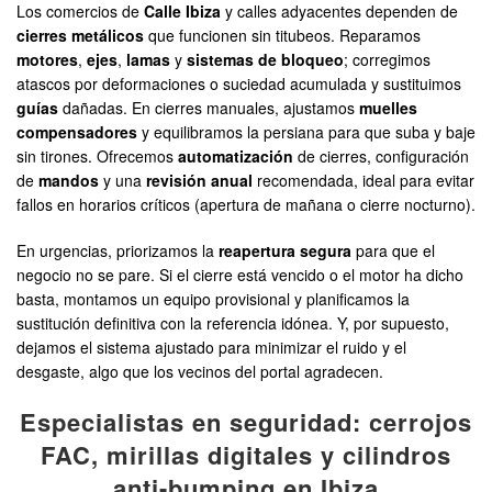
Los comercios de
Calle Ibiza
y calles adyacentes dependen de
cierres metálicos
que funcionen sin titubeos. Reparamos
motores
,
ejes
,
lamas
y
sistemas de bloqueo
; corregimos
atascos por deformaciones o suciedad acumulada y sustituimos
guías
dañadas. En cierres manuales, ajustamos
muelles
compensadores
y equilibramos la persiana para que suba y baje
sin tirones. Ofrecemos
automatización
de cierres, configuración
de
mandos
y una
revisión anual
recomendada, ideal para evitar
fallos en horarios críticos (apertura de mañana o cierre nocturno).
En urgencias, priorizamos la
reapertura segura
para que el
negocio no se pare. Si el cierre está vencido o el motor ha dicho
basta, montamos un equipo provisional y planificamos la
sustitución definitiva con la referencia idónea. Y, por supuesto,
dejamos el sistema ajustado para minimizar el ruido y el
desgaste, algo que los vecinos del portal agradecen.
Especialistas en seguridad: cerrojos
FAC, mirillas digitales y cilindros
anti-bumping en Ibiza