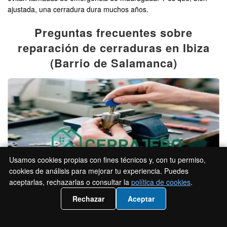
ajustada, una cerradura dura muchos años.
Preguntas frecuentes sobre
reparación de cerraduras en Ibiza
(Barrio de Salamanca)
Usamos cookies propias con fines técnicos y, con tu permiso,
cookies de análisis para mejorar tu experiencia. Puedes
aceptarlas, rechazarlas o consultar la
política de cookies
.
📲 Llámanos 919933024
Rechazar
Aceptar