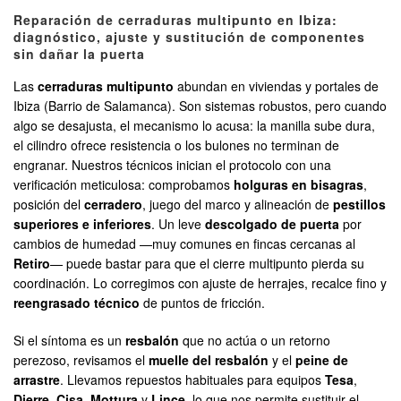
Reparación de cerraduras multipunto en Ibiza:
diagnóstico, ajuste y sustitución de componentes
sin dañar la puerta
Las
cerraduras multipunto
abundan en viviendas y portales de
Ibiza (Barrio de Salamanca). Son sistemas robustos, pero cuando
algo se desajusta, el mecanismo lo acusa: la manilla sube dura,
el cilindro ofrece resistencia o los bulones no terminan de
engranar. Nuestros técnicos inician el protocolo con una
verificación meticulosa: comprobamos
holguras en bisagras
,
posición del
cerradero
, juego del marco y alineación de
pestillos
superiores e inferiores
. Un leve
descolgado de puerta
por
cambios de humedad —muy comunes en fincas cercanas al
Retiro
— puede bastar para que el cierre multipunto pierda su
coordinación. Lo corregimos con ajuste de herrajes, recalce fino y
reengrasado técnico
de puntos de fricción.
Si el síntoma es un
resbalón
que no actúa o un retorno
perezoso, revisamos el
muelle del resbalón
y el
peine de
arrastre
. Llevamos repuestos habituales para equipos
Tesa
,
Dierre
,
Cisa
,
Mottura
y
Lince
, lo que nos permite sustituir el