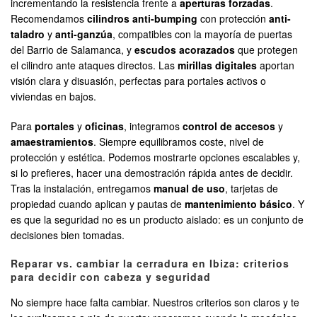
incrementando la resistencia frente a
aperturas forzadas
.
Recomendamos
cilindros anti-bumping
con protección
anti-
taladro
y
anti-ganzúa
, compatibles con la mayoría de puertas
del Barrio de Salamanca, y
escudos acorazados
que protegen
el cilindro ante ataques directos. Las
mirillas digitales
aportan
visión clara y disuasión, perfectas para portales activos o
viviendas en bajos.
Para
portales
y
oficinas
, integramos
control de accesos
y
amaestramientos
. Siempre equilibramos coste, nivel de
protección y estética. Podemos mostrarte opciones escalables y,
si lo prefieres, hacer una demostración rápida antes de decidir.
Tras la instalación, entregamos
manual de uso
, tarjetas de
propiedad cuando aplican y pautas de
mantenimiento básico
. Y
es que la seguridad no es un producto aislado: es un conjunto de
decisiones bien tomadas.
Reparar vs. cambiar la cerradura en Ibiza: criterios
para decidir con cabeza y seguridad
No siempre hace falta cambiar. Nuestros criterios son claros y te