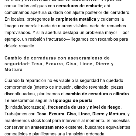
comunitarias antiguas con
cerraduras de embutir
; ahí
combinamos apertura cuidada con ajuste posterior del cerradero.
En locales, protegemos la
carpintería metálica
y cuidamos la
imagen comercial: nada de marcas visibles, nada de remaches
improvisados. Y si la apertura destapa un problema mayor —por
ejemplo, un resbalón fracturado— llegamos con recambios para
dejarlo resuelto.
Cambio de cerraduras con asesoramiento de
seguridad: Tesa, Ezcurra, Cisa, Lince, Dierre y
Mottura
Cuando la reparación no es viable o la seguridad ha quedado
comprometida (intento de intrusión, cilindro reventado, piezas
discontinuadas), planteamos el
cambio de cerradura o cilindro
.
Te asesoramos según la
tipología de puerta
(blindada/acorazada),
frecuencia de uso
y
nivel de riesgo
.
Trabajamos con
Tesa
,
Ezcurra
,
Cisa
,
Lince
,
Dierre
y
Mottura
, y
mantenemos stock local para intervenir al momento. Si necesitas
conservar un
amaestramiento
existente, buscamos equivalentes
compatibles o planificamos una transición ordenada.