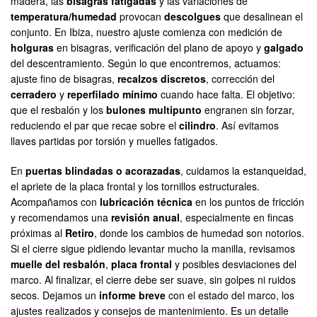
madera, las
bisagras fatigadas
y las variaciones de
temperatura/humedad
provocan
descolgues
que desalinean el
conjunto. En Ibiza, nuestro ajuste comienza con medición de
holguras
en bisagras, verificación del plano de apoyo y
galgado
del descentramiento. Según lo que encontremos, actuamos:
ajuste fino de bisagras,
recalzos discretos
, corrección del
cerradero
y
reperfilado mínimo
cuando hace falta. El objetivo:
que el resbalón y los
bulones multipunto
engranen sin forzar,
reduciendo el par que recae sobre el
cilindro
. Así evitamos
llaves partidas por torsión y muelles fatigados.
En
puertas blindadas o acorazadas
, cuidamos la estanqueidad,
el apriete de la placa frontal y los tornillos estructurales.
Acompañamos con
lubricación técnica
en los puntos de fricción
y recomendamos una
revisión anual
, especialmente en fincas
próximas al
Retiro
, donde los cambios de humedad son notorios.
Si el cierre sigue pidiendo levantar mucho la manilla, revisamos
muelle del resbalón
,
placa frontal
y posibles desviaciones del
marco. Al finalizar, el cierre debe ser suave, sin golpes ni ruidos
secos. Dejamos un
informe breve
con el estado del marco, los
ajustes realizados y consejos de mantenimiento. Es un detalle