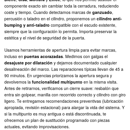
componente exacto sin cambiar toda la cerradura, reduciendo
coste y tiempo. Cuando detectamos marcas de
ganzuado
,
percusión o taladro en el cilindro, proponemos un
cilindro anti-
bumping y anti-taladro
compatible con el escudo existente,
siempre que la configuración lo permita. Importa preservar la
estética y el nivel de seguridad de la puerta.
Usamos herramientas de apertura limpia para evitar marcas,
incluso en
puertas acorazadas
. Medimos con galgas el
desajuste por dilatación
y dejamos documentado cualquier
desalineación del marco. Las reparaciones típicas llevan de 45 a
90 minutos. En urgencias priorizamos la apertura segura y
devolvemos la
funcionalidad multipunto
en la misma visita.
Antes de retirarnos, verificamos un cierre suave: resbalón que
entra sin golpear, manilla con recorrido correcto y cilindro con giro
ligero. Te entregamos recomendaciones preventivas (lubricación
apropiada, revisión estacional) para alargar la vida del sistema. Y
si la multipunto es muy antigua o está discontinuada, te
ofrecemos un plan de sustitución programado con piezas
actuales, evitando improvisaciones.