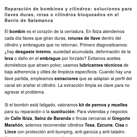
Reparación de bombines y cilindros: soluciones para
llaves duras, rotas o cilindros bloqueados en el
Barrio de Salamanca
El
bombín
es el corazón de la cerradura. En Ibiza atendemos
cada día llaves que giran duras,
roturas de llave
dentro del
cilindro y embragues que no retornan. Primero diagnosticamos:
¿hay
desgaste interno
, suciedad acumulada, deformación de la
leva
o daño en el
embrague
por forzado? Evitamos aceites
domésticos que atraen polvo; usamos
lubricantes técnicos
de
baja adherencia y útiles de limpieza específicos. Cuando hay una
llave partida, empleamos
extractores
que se adaptan al perfil del
canal sin arañar el cilindro. La extracción limpia es clave para no
agravar el problema.
Si el bombín está fatigado, valoramos
kit de pernos y muelles
para su reparación o la
sustitución
. Para viviendas y negocios
de
Calle Ibiza
,
Sainz de Baranda
o fincas cercanas al
Gregorio
Marañón
, solemos recomendar cilindros
Tesa
,
Ezcurra
,
Cisa
o
Lince
con protección anti-bumping, anti-ganzúa y anti-taladro.