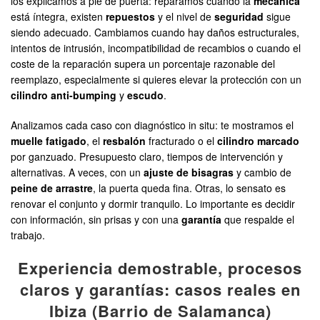
los explicamos a pie de puerta: reparamos cuando la
mecánica
está íntegra, existen
repuestos
y el nivel de
seguridad
sigue
siendo adecuado. Cambiamos cuando hay daños estructurales,
intentos de intrusión, incompatibilidad de recambios o cuando el
coste de la reparación supera un porcentaje razonable del
reemplazo, especialmente si quieres elevar la protección con un
cilindro anti-bumping
y
escudo
.
Analizamos cada caso con diagnóstico in situ: te mostramos el
muelle fatigado
, el
resbalón
fracturado o el
cilindro marcado
por ganzuado. Presupuesto claro, tiempos de intervención y
alternativas. A veces, con un
ajuste de bisagras
y cambio de
peine de arrastre
, la puerta queda fina. Otras, lo sensato es
renovar el conjunto y dormir tranquilo. Lo importante es decidir
con información, sin prisas y con una
garantía
que respalde el
trabajo.
Experiencia demostrable, procesos
claros y garantías: casos reales en
Ibiza (Barrio de Salamanca)