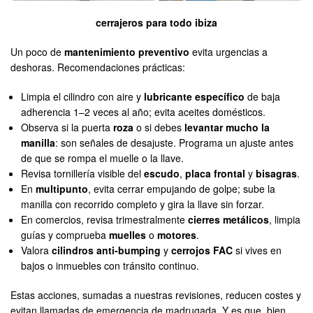
cerrajeros para todo ibiza
Un poco de
mantenimiento preventivo
evita urgencias a
deshoras. Recomendaciones prácticas:
Limpia el cilindro con aire y
lubricante específico
de baja
adherencia 1–2 veces al año; evita aceites domésticos.
Observa si la puerta
roza
o si debes
levantar mucho la
manilla
: son señales de desajuste. Programa un ajuste antes
de que se rompa el muelle o la llave.
Revisa tornillería visible del
escudo
,
placa frontal
y
bisagras
.
En
multipunto
, evita cerrar empujando de golpe; sube la
manilla con recorrido completo y gira la llave sin forzar.
En comercios, revisa trimestralmente
cierres metálicos
, limpia
guías y comprueba
muelles
o
motores
.
Valora
cilindros anti-bumping
y
cerrojos FAC
si vives en
bajos o inmuebles con tránsito continuo.
Estas acciones, sumadas a nuestras revisiones, reducen costes y
evitan llamadas de emergencia de madrugada. Y es que, bien