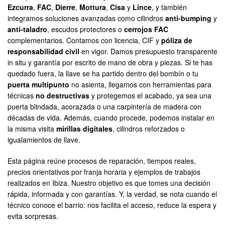
Ezcurra
,
FAC
,
Dierre
,
Mottura
,
Cisa
y
Lince
, y también
integramos soluciones avanzadas como cilindros
anti-bumping
y
anti-taladro
, escudos protectores o
cerrojos FAC
complementarios. Contamos con licencia, CIF y
póliza de
responsabilidad civil
en vigor. Damos presupuesto transparente
in situ y garantía por escrito de mano de obra y piezas. Si te has
quedado fuera, la llave se ha partido dentro del bombín o tu
puerta multipunto
no asienta, llegamos con herramientas para
técnicas
no destructivas
y protegemos el acabado, ya sea una
puerta blindada, acorazada o una carpintería de madera con
décadas de vida. Además, cuando procede, podemos instalar en
la misma visita
mirillas digitales
, cilindros reforzados o
igualamientos de llave.
Esta página reúne procesos de reparación, tiempos reales,
precios orientativos por franja horaria y ejemplos de trabajos
realizados en Ibiza. Nuestro objetivo es que tomes una decisión
rápida, informada y con garantías. Y, la verdad, se nota cuando el
técnico conoce el barrio: nos facilita el acceso, reduce la espera y
evita sorpresas.